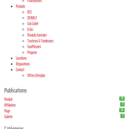
Fournisseurs
Produits
BCS
DEWALT
Cub Cadet
Echo
Produits forestier
Tracteurs & Tondeuses
Souffleuses
Propane
Locations
Réparations
Contact
Offres d'emploi
Publications
77
Produit
7
Affiliation
13
Page
1
Galerie
Catégories