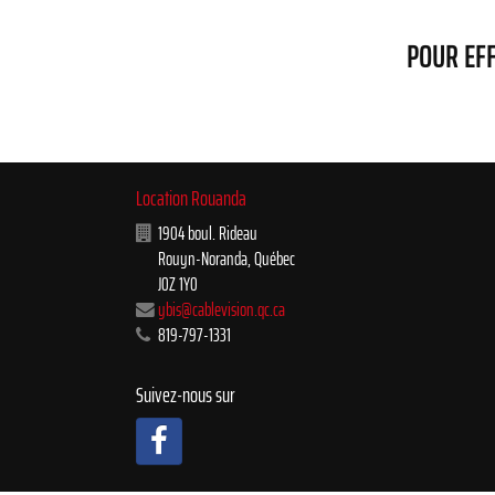
POUR EFF
Location Rouanda
1904 boul. Rideau
Rouyn-Noranda
,
Québec
J0Z 1Y0
ybis@cablevision.qc.ca
819-797-1331
Suivez-nous sur