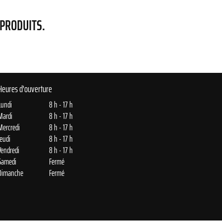
 PRODUITS.
Heures d'ouverture
Lundi
8 h - 17 h
Mardi
8 h - 17 h
Mercredi
8 h - 17 h
Jeudi
8 h - 17 h
Vendredi
8 h - 17 h
Samedi
Fermé
Dimanche
Fermé