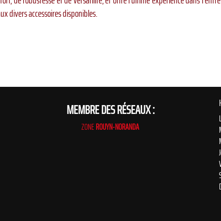
rt, de robustesse et de versatilité, et offre l'ultime expérience dans l'entr
ux divers accessoires disponibles.
MEMBRE DES RÉSEAUX :
ZONE
ROUYN-NORANDA