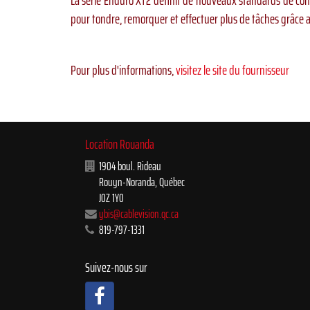
La série Enduro XT2 définit de nouveaux standards de confo
pour tondre, remorquer et effectuer plus de tâches grâce a
Pour plus d'informations,
visitez le site du fournisseur
Location Rouanda
1904 boul. Rideau
Rouyn-Noranda
,
Québec
J0Z 1Y0
ybis@cablevision.qc.ca
819-797-1331
Suivez-nous sur