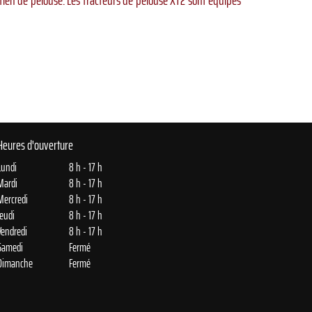
etien de pelouse. Les tracteurs de pelouse XT2 sont équipés
Heures d'ouverture
Lundi
8 h - 17 h
Mardi
8 h - 17 h
Mercredi
8 h - 17 h
Jeudi
8 h - 17 h
Vendredi
8 h - 17 h
Samedi
Fermé
Dimanche
Fermé